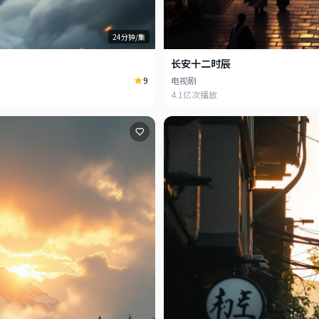
24分钟/集
长安十二时辰
9
电视剧
4.1亿次播放