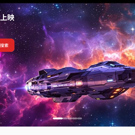
看尽在星光
上映
搜索