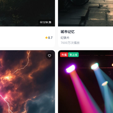
60分钟/集
城市记忆
8.7
纪录片
7600万次播放
热播
新上线